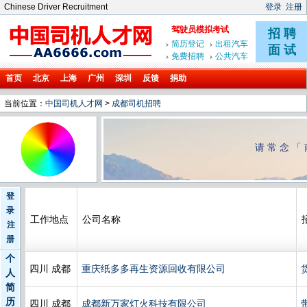
Chinese Driver Recruitment
登录
注册
首页
北京
上海
广州
深圳
反馈
捐助
当前位置：
中国司机人才网
>
成都司机招聘
请常念「
登
录
工作地点
公司名称
注
册
个
四川 成都
重庆纸多多再生资源回收有限公司
人
简
历
四川 成都
成都新万家灯火科技有限公司