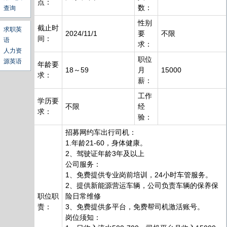
点：
数：
查询
性别
截止时
求职英
2024/11/1
要
不限
间：
语
求：
人力资
职位
源英语
年龄要
18～59
月
15000
求：
薪：
工作
学历要
不限
经
求：
验：
招募网约车出行司机：
1.年龄21-60，身体健康。
2、驾驶证年龄3年及以上
公司服务：
1、免费提供专业岗前培训，24小时车管服务。
2、提供新能源营运车辆，公司负责车辆的保养保
职位职
险日常维修
责：
3、免费提供多平台，免费帮司机激活账号。
岗位须知：