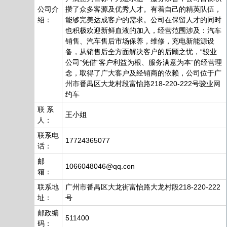
公司介
攒了众多客源及优秀人才。有着自己的精英队伍，
绍：
能够完美达成客户的需求。公司在保留人才的同时
也积极欢迎新鲜血液的加入，经营范围涉及：汽车
销售、汽车售后市场保养，维修，充电新能源设
备，从销售后全方面解决客户的后顾之忧，“骏业
公司”凭借“客户利益为根、服务满意为本”的经营理
念，取得了广大客户及经销商的依赖，公司位于广
州市番禺区大龙村段富怡路218-220-222号骏业网
约车
联 系
王小姐
人：
联系电
17724365077
话：
邮
1066048046@qq.con
箱：
联系地
广州市番禺区大龙街富怡路大龙村段218-220-222
址：
号
邮政编
511400
码：