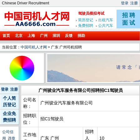
Chinese Driver Recruitment
登录
注册
首页
北京
上海
广州
深圳
反馈
捐助
当前位置：
中国司机人才网
> 广东 广州司机招聘
请常念「
登录
注册
广州骏业汽车服务有限公司招聘招C1驾驶员
个人简
公司名
广州骏业汽车服务有限公司
历登记
称：
企业免
招聘职
招C1驾驶员
费招聘
位：
招聘
公司信
工作地
广东 广州
人
10
用
违章