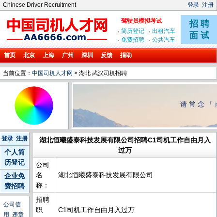
Chinese Driver Recruitment
登录
注册
首页
北京
上海
广州
深圳
反馈
捐助
当前位置：
中国司机人才网
> 湖北 武汉司机招聘
请常念「
登录
注册
湖北恒曦盛泰科技发展有限公司招聘C1司机工作自由月入
过万
个人简
历登记
公司
名
湖北恒曦盛泰科技发展有限公司
企业免
称：
费招聘
招聘
公司信
职
C1司机工作自由月入过万
用
违章