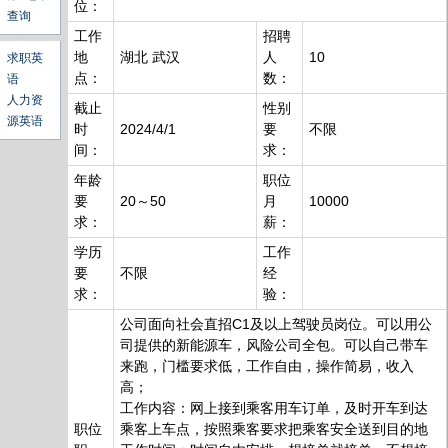
位：
查询
工作
招聘
地
湖北 武汉
人
10
求职英
点：
数：
语
人力资
截止
性别
源英语
时
2024/4/1
要
不限
间：
求：
年龄
职位
要
20～50
月
10000
求：
薪：
学历
工作
要
不限
经
求：
验：
公司面向社会直招C1及以上驾驶员岗位。可以用公
司提供的新能源车，风险公司全包。可以自己带车
来跑，门槛要求低，工作自由，操作简易，收入
高；
工作内容：网上接到乘客用车订单，及时开车到达
职位
乘客上车点，按照乘客要求把乘客安全送到目的地