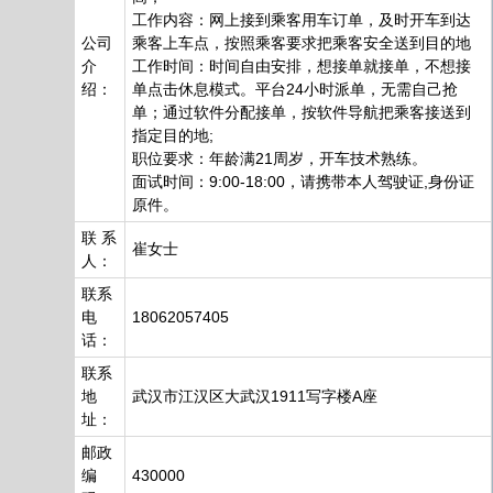
工作内容：网上接到乘客用车订单，及时开车到达
公司
乘客上车点，按照乘客要求把乘客安全送到目的地
介
工作时间：时间自由安排，想接单就接单，不想接
绍：
单点击休息模式。平台24小时派单，无需自己抢
单；通过软件分配接单，按软件导航把乘客接送到
指定目的地;
职位要求：年龄满21周岁，开车技术熟练。
面试时间：9:00-18:00，请携带本人驾驶证,身份证
原件。
联 系
崔女士
人：
联系
电
18062057405
话：
联系
地
武汉市江汉区大武汉1911写字楼A座
址：
邮政
编
430000