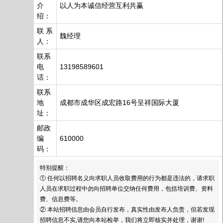
介
以人为本诚信经营互利共赢
绍：
联 系
魏经理
人：
联系
电
13198589601
话：
联系
地
成都市成华区成宏路16号呈祥国际大厦
址：
邮政
编
610000
码：
特别提醒：
① 任何以招聘名义向求职人员收取费用的行为都是违法的，请求职
人员在求职过程中勿向招聘单位交纳任何费用，包括培训费、资料
费、信息费等。
② 本站招聘信息由会员自行发布，真实性由发布人负责，但若发现
招聘信息不实,请您向本站检举，我们将立即核实并处理，谢谢!