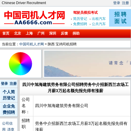
Chinese Driver Recruitment
登录
注册
首页
北京
上海
广州
深圳
反馈
捐助
当前位置：
中国司机人才网
> 陕西 宝鸡司机招聘
请常念「
登录
注册
四川中旭海建筑劳务有限公司招聘劳务中介招新西兰农场工
月薪3万起名额先报先得有涨薪
个人简
历登记
公司
名
四川中旭海建筑劳务有限公司
企业免
称：
费招聘
招聘
劳务中介招新西兰农场工月薪3万起名额先报先得有
公司信
职
涨薪
用
违章