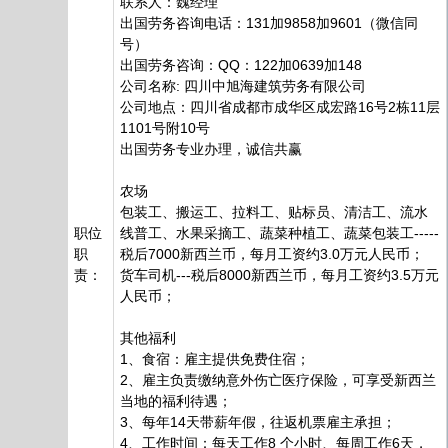
联系人：魏经理
出国劳务咨询电话：131加9858加9601（微信同
号）
出国劳务咨询：QQ：122加0639加148
公司名称: 四川中旭海建筑劳务有限公司
公司地点：四川省成都市成华区成宏路16号2栋11层
1101号附10号
出国劳务专业办理，诚信共赢
农场
包装工、搬运工、拉料工、贴标员、清洁工、流水
职位
线普工、水果采摘工、蔬菜种植工、蔬菜包装工-----
职
税后7000新西兰币，每月工资约3.0万元人民币；
责：
货车司机---税后8000新西兰币，每月工资约3.5万元
人民币；
其他福利
1、食宿：雇主提供免费住宿；
2、雇主负责缴纳意外伤亡医疗保险，可享受新西兰
当地的福利待遇；
3、每年14天带薪年假，往返机票雇主承担；
4、工作时间：每天工作8 个小时、每周工作6天，