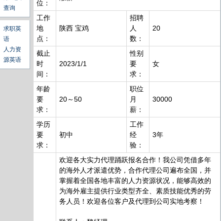
位：
查询
工作
招聘
地
陕西 宝鸡
人
20
求职英
点：
数：
语
人力资
截止
性别
源英语
时
2023/1/1
要
女
间：
求：
年龄
职位
要
20～50
月
30000
求：
薪：
学历
工作
要
初中
经
3年
求：
验：
欢迎各大实力代理踊跃报名合作！我公司凭借多年
的海外人才派遣优势，合作代理公司遍布全国，并
掌握着全国各地丰富的人力资源状况，能够高效的
为海外雇主提供行业类型齐全、素质技能优秀的劳
务人员！欢迎各位客户及代理到公司实地考察！