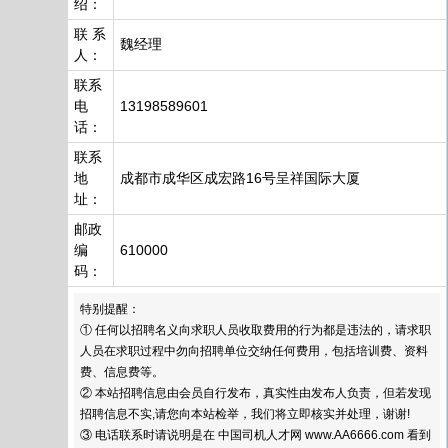
绍：
联 系
魏经理
人：
联系
电
13198589601
话：
联系
地
成都市成华区成宏路16号呈祥国际大厦
址：
邮政
编
610000
码：
特别提醒：
① 任何以招聘名义向求职人员收取费用的行为都是违法的，请求职
人员在求职过程中勿向招聘单位交纳任何费用，包括培训费、资料
费、信息费等。
② 本站招聘信息由会员自行发布，真实性由发布人负责，但若发现
招聘信息不实,请您向本站检举，我们将立即核实并处理，谢谢!
③ 电话联系时请说明是在 中国司机人才网 www.AA6666.com 看到