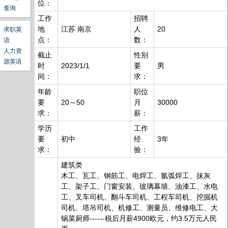
位：
查询
工作
招聘
地
江苏 南京
人
20
求职英
点：
数：
语
人力资
截止
性别
源英语
时
2023/1/1
要
男
间：
求：
年龄
职位
要
20～50
月
30000
求：
薪：
学历
工作
要
初中
经
3年
求：
验：
建筑类
木工、瓦工、钢筋工、电焊工、氩弧焊工、抹灰
工、架子工、门窗安装、玻璃幕墙、油漆工、水电
工、叉车司机、翻斗车司机、工程车司机、挖掘机
司机、塔吊司机、机修工、测量员、维修电工、大
锅菜厨师------税后月薪4900欧元，约3.5万元人民