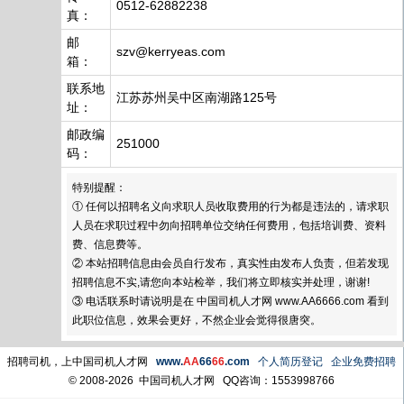
0512-62882238
真：
邮
szv@kerryeas.com
箱：
联系地
江苏苏州吴中区南湖路125号
址：
邮政编
251000
码：
特别提醒：
① 任何以招聘名义向求职人员收取费用的行为都是违法的，请求职
人员在求职过程中勿向招聘单位交纳任何费用，包括培训费、资料
费、信息费等。
② 本站招聘信息由会员自行发布，真实性由发布人负责，但若发现
招聘信息不实,请您向本站检举，我们将立即核实并处理，谢谢!
③ 电话联系时请说明是在 中国司机人才网 www.AA6666.com 看到
此职位信息，效果会更好，不然企业会觉得很唐突。
招聘司机，上中国司机人才网
www.
AA
66
66
.com
个人简历登记
企业免费招聘
© 2008-2026 中国司机人才网
QQ咨询：1553998766