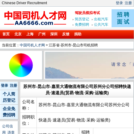
Chinese Driver Recruitment
登录
注册
首页
北京
上海
广州
深圳
反馈
捐助
当前位置：
中国司机人才网
> 江苏省-苏州市-昆山市司机招聘
请常念「
登录
注册
苏州市-昆山市-嘉里大通物流有限公司苏州分公司招聘快递
员·速递员(贸易·物流·采购·运输类)
个人简
历登记
公司名
苏州市-昆山市-嘉里大通物流有限公司苏州分公司
称：
企业免
费招聘
招聘职
快递员·速递员(贸易·物流·采购·运输类)
位：
公司信
招聘
用
违章