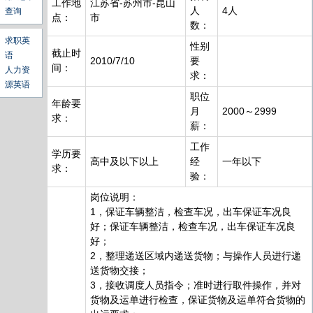
工作地
江苏省-苏州市-昆山
人
4人
查询
点：
市
数：
求职英
性别
截止时
语
2010/7/10
要
间：
人力资
求：
源英语
职位
年龄要
月
2000～2999
求：
薪：
工作
学历要
高中及以下以上
经
一年以下
求：
验：
岗位说明：
1，保证车辆整洁，检查车况，出车保证车况良
好；保证车辆整洁，检查车况，出车保证车况良
好；
2，整理递送区域内递送货物；与操作人员进行递
送货物交接；
3，接收调度人员指令；准时进行取件操作，并对
货物及运单进行检查，保证货物及运单符合货物的