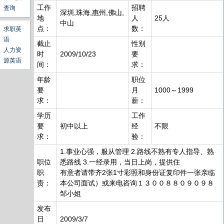
工作
招聘
查询
深圳,珠海,惠州,佛山,
地
人
25人
中山
点：
数：
求职英
语
截止
性别
人力资
时
2009/10/23
要
源英语
间：
求：
年龄
职位
要
月
1000～1999
求：
薪：
学历
工作
要
初中以上
经
不限
求：
验：
1.事业心强，服从管理 2.路线不熟有专人指导、熟
职位
悉路线 3.一经录用，当日上岗，提供住
职
有意者请带齐2张1寸彩照和身份证复印件一张亲临
责：
本公司面试）或来电咨询１３００８８０９０９８
邹小姐
发布
日
2009/3/7