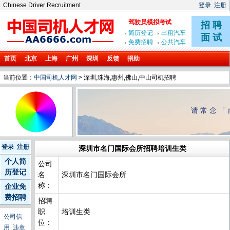
Chinese Driver Recruitment
登录
注册
首页
北京
上海
广州
深圳
反馈
捐助
当前位置：
中国司机人才网
> 深圳,珠海,惠州,佛山,中山司机招聘
请常念「
登录
注册
深圳市名门国际会所招聘培训生类
个人简
公司
历登记
名
深圳市名门国际会所
称：
企业免
费招聘
招聘
职
培训生类
公司信
位：
用
违章