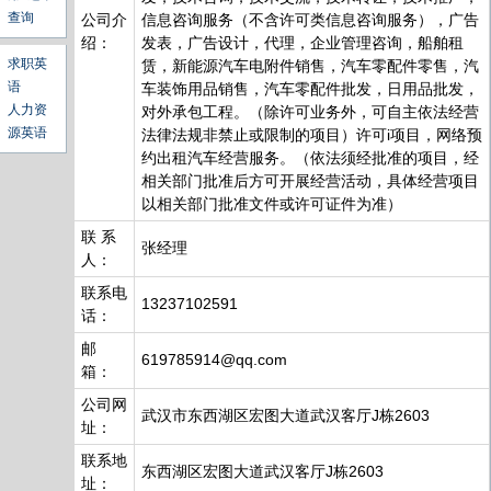
查询
公司介
信息咨询服务（不含许可类信息咨询服务），广告
绍：
发表，广告设计，代理，企业管理咨询，船舶租
求职英
赁，新能源汽车电附件销售，汽车零配件零售，汽
语
车装饰用品销售，汽车零配件批发，日用品批发，
人力资
对外承包工程。（除许可业务外，可自主依法经营
源英语
法律法规非禁止或限制的项目）许可i项目，网络预
约出租汽车经营服务。（依法须经批准的项目，经
相关部门批准后方可开展经营活动，具体经营项目
以相关部门批准文件或许可证件为准）
联 系
张经理
人：
联系电
13237102591
话：
邮
619785914@qq.com
箱：
公司网
武汉市东西湖区宏图大道武汉客厅J栋2603
址：
联系地
东西湖区宏图大道武汉客厅J栋2603
址：