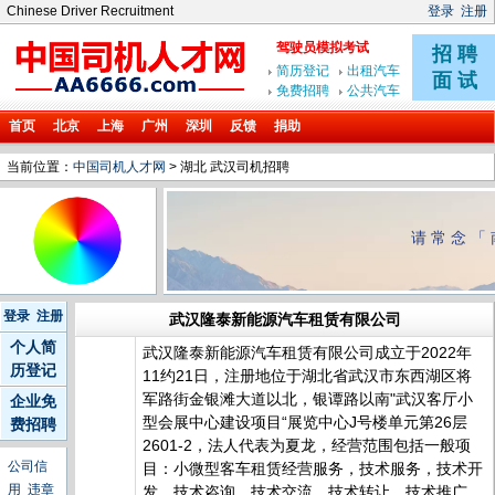
Chinese Driver Recruitment
登录
注册
首页
北京
上海
广州
深圳
反馈
捐助
当前位置：
中国司机人才网
> 湖北 武汉司机招聘
请常念「
登录
注册
武汉隆泰新能源汽车租赁有限公司
个人简
武汉隆泰新能源汽车租赁有限公司成立于2022年
历登记
11约21日，注册地位于湖北省武汉市东西湖区将
军路街金银滩大道以北，银谭路以南"武汉客厅小
企业免
型会展中心建设项目“展览中心J号楼单元第26层
费招聘
2601-2，法人代表为夏龙，经营范围包括一般项
公司信
目：小微型客车租赁经营服务，技术服务，技术开
用
违章
发，技术咨询，技术交流，技术转让，技术推广，