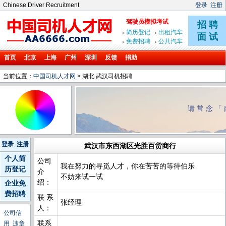
Chinese Driver Recruitment
登录
注册
首页
北京
上海
广州
深圳
反馈
捐助
当前位置：
中国司机人才网
> 湖北 武汉司机招聘
请常念「
登录
注册
武汉市东西湖区光胜百货商行
个人简
公司
我在努力的寻觅人才，你在苦苦的等待伯乐
历登记
介
不妨来试一试
绍：
企业免
费招聘
联 系
张经理
人：
公司信
联系
用
违章